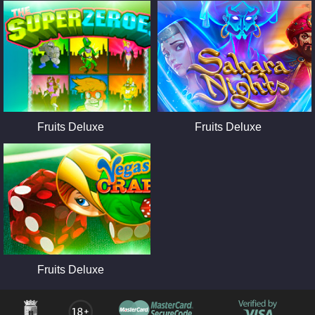
Fruits Deluxe
Fruits Deluxe
Fruits Deluxe