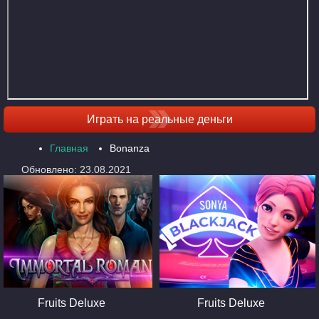
Играть на реальные деньги
Главная
Bonanza
Обновлено: 23.08.2021
Fruits Deluxe
Fruits Deluxe