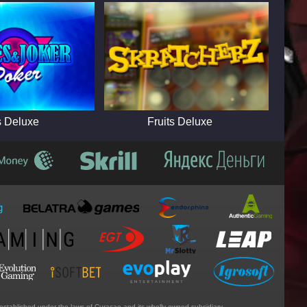
s Deluxe
Fruits Deluxe
tablished under the laws of Curacao and its wholly owned subsidiary,