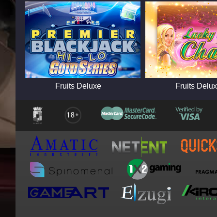
Fruits Deluxe
Fruits Delu