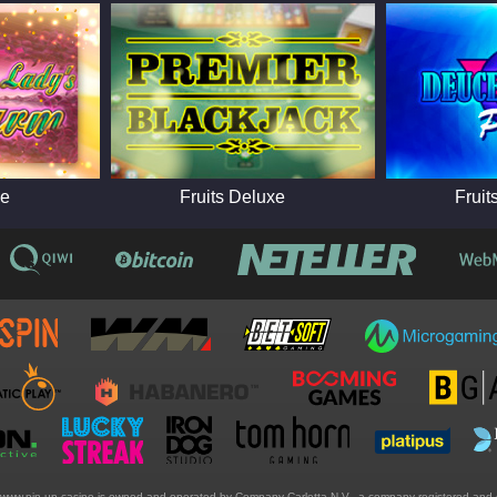
xe
Fruits Deluxe
Fruit
www.pin-up.casino is owned and operated by Company Carletta N.V., a company registered and es