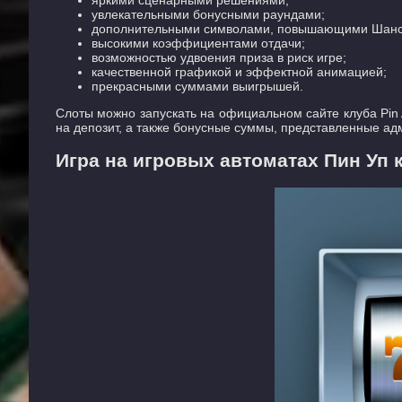
яркими сценарными решениями;
увлекательными бонусными раундами;
дополнительными символами, повышающими Шанс
высокими коэффициентами отдачи;
возможностью удвоения приза в риск игре;
качественной графикой и эффектной анимацией;
прекрасными суммами выигрышей.
Слоты можно запускать на официальном сайте клуба Pin 
на депозит, а также бонусные суммы, представленные ад
Игра на игровых автоматах Пин Уп 