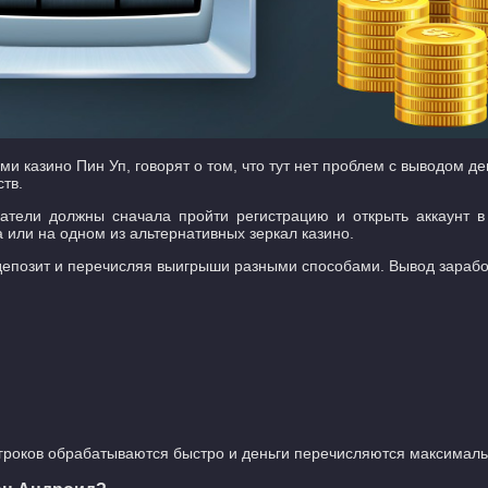
 казино Пин Уп, говорят о том, что тут нет проблем с выводом д
тв.
ватели должны сначала пройти регистрацию и открыть аккаунт 
 или на одном из альтернативных зеркал казино.
я депозит и перечисляя выигрыши разными способами. Вывод зараб
 игроков обрабатываются быстро и деньги перечисляются максималь