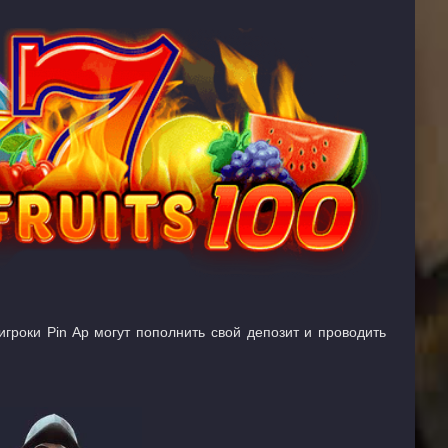
гроки Pin Ap могут пополнить свой депозит и проводить