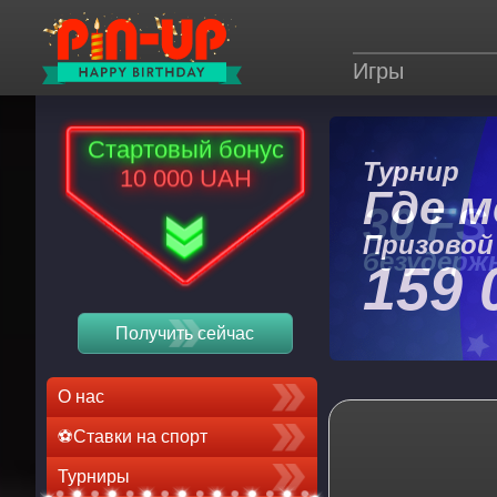
Игры
Стартовый бонус
Турнир
10 000 UAH
Где м
Призовой
159 
Веселиться
Получить сейчас
О нас
⚽️Ставки на спорт
Турниры