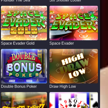
Plunder The Sea
Six Shooter Looter
Space Evader Gold
Space Evader
Double Bonus Poker
Draw High Low