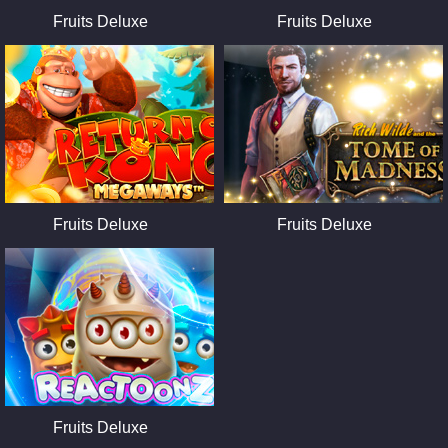
Fruits Deluxe
Fruits Deluxe
Fruits Deluxe
Fruits Deluxe
Fruits Deluxe